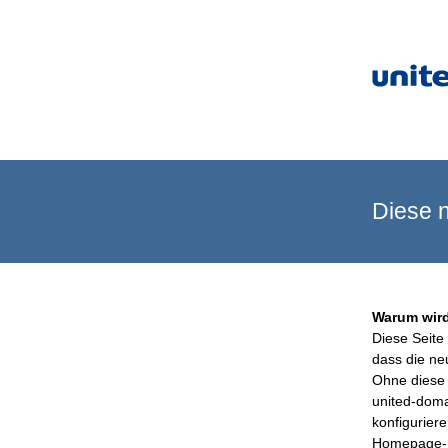
Diese n
Warum wird
Diese Seite 
dass die ne
Ohne diese 
united-doma
konfigurier
Homepage-B