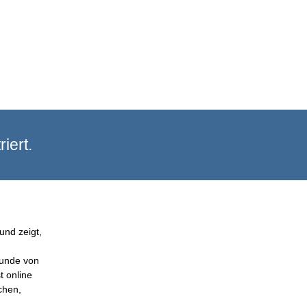
iert.
und zeigt,
Kunde von
t online
chen,